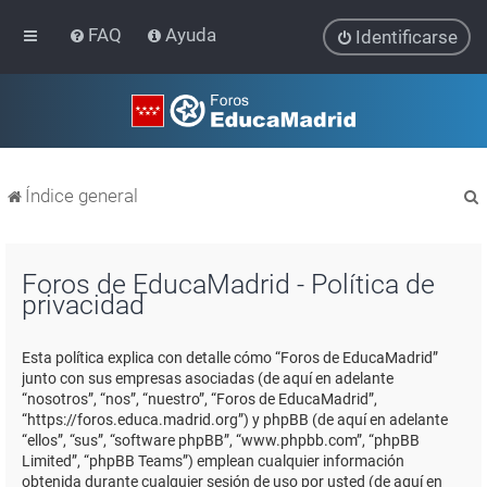
FAQ
Ayuda
Identificarse
Índice general
Foros de EducaMadrid - Política de
privacidad
r
Esta política explica con detalle cómo “Foros de EducaMadrid”
junto con sus empresas asociadas (de aquí en adelante
“nosotros”, “nos”, “nuestro”, “Foros de EducaMadrid”,
“https://foros.educa.madrid.org”) y phpBB (de aquí en adelante
“ellos”, “sus”, “software phpBB”, “www.phpbb.com”, “phpBB
Limited”, “phpBB Teams”) emplean cualquier información
obtenida durante cualquier sesión de uso por usted (de aquí en