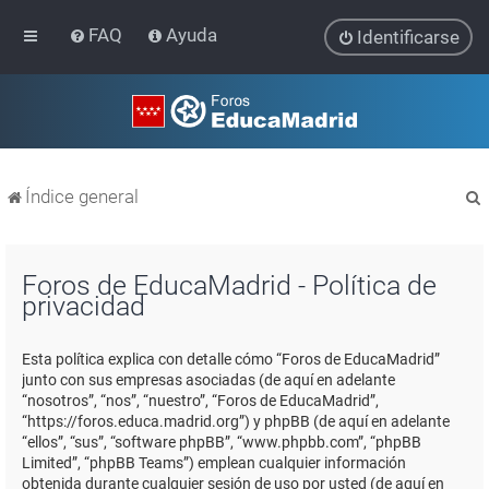
FAQ
Ayuda
Identificarse
Índice general
Foros de EducaMadrid - Política de
privacidad
r
Esta política explica con detalle cómo “Foros de EducaMadrid”
junto con sus empresas asociadas (de aquí en adelante
“nosotros”, “nos”, “nuestro”, “Foros de EducaMadrid”,
“https://foros.educa.madrid.org”) y phpBB (de aquí en adelante
“ellos”, “sus”, “software phpBB”, “www.phpbb.com”, “phpBB
Limited”, “phpBB Teams”) emplean cualquier información
obtenida durante cualquier sesión de uso por usted (de aquí en