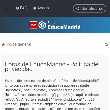
FAQ
Ayuda
Identificarse
Índice general
Foros de EducaMadrid - Política de
privacidad
r
Esta política explica con detalle cómo “Foros de EducaMadrid”
junto con sus empresas asociadas (de aquí en adelante
“nosotros”, “nos”, “nuestro”, “Foros de EducaMadrid”,
“https://foros.educa.madrid.org”) y phpBB (de aquí en adelante
“ellos”, “sus”, “software phpBB”, “www.phpbb.com”, “phpBB
Limited”, “phpBB Teams”) emplean cualquier información
obtenida durante cualquier sesión de uso por usted (de aquí en