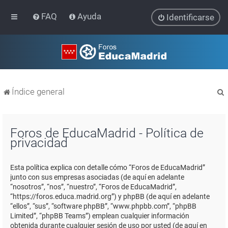
FAQ
Ayuda
Identificarse
Índice general
Foros de EducaMadrid - Política de
privacidad
r
Esta política explica con detalle cómo “Foros de EducaMadrid”
junto con sus empresas asociadas (de aquí en adelante
“nosotros”, “nos”, “nuestro”, “Foros de EducaMadrid”,
“https://foros.educa.madrid.org”) y phpBB (de aquí en adelante
“ellos”, “sus”, “software phpBB”, “www.phpbb.com”, “phpBB
Limited”, “phpBB Teams”) emplean cualquier información
obtenida durante cualquier sesión de uso por usted (de aquí en