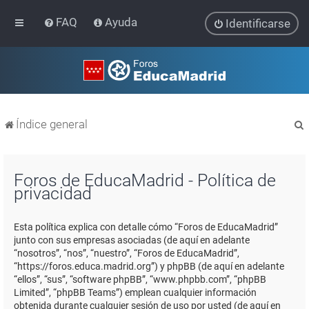
FAQ
Ayuda
Identificarse
Índice general
Foros de EducaMadrid - Política de
privacidad
r
Esta política explica con detalle cómo “Foros de EducaMadrid”
junto con sus empresas asociadas (de aquí en adelante
“nosotros”, “nos”, “nuestro”, “Foros de EducaMadrid”,
“https://foros.educa.madrid.org”) y phpBB (de aquí en adelante
“ellos”, “sus”, “software phpBB”, “www.phpbb.com”, “phpBB
Limited”, “phpBB Teams”) emplean cualquier información
obtenida durante cualquier sesión de uso por usted (de aquí en