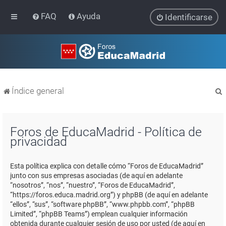
FAQ
Ayuda
Identificarse
Índice general
Foros de EducaMadrid - Política de
privacidad
r
Esta política explica con detalle cómo “Foros de EducaMadrid”
junto con sus empresas asociadas (de aquí en adelante
“nosotros”, “nos”, “nuestro”, “Foros de EducaMadrid”,
“https://foros.educa.madrid.org”) y phpBB (de aquí en adelante
“ellos”, “sus”, “software phpBB”, “www.phpbb.com”, “phpBB
Limited”, “phpBB Teams”) emplean cualquier información
obtenida durante cualquier sesión de uso por usted (de aquí en