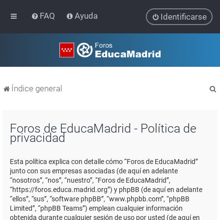
FAQ
Ayuda
Identificarse
Índice general
Foros de EducaMadrid - Política de
privacidad
r
Esta política explica con detalle cómo “Foros de EducaMadrid”
junto con sus empresas asociadas (de aquí en adelante
“nosotros”, “nos”, “nuestro”, “Foros de EducaMadrid”,
“https://foros.educa.madrid.org”) y phpBB (de aquí en adelante
“ellos”, “sus”, “software phpBB”, “www.phpbb.com”, “phpBB
Limited”, “phpBB Teams”) emplean cualquier información
obtenida durante cualquier sesión de uso por usted (de aquí en