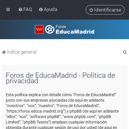
FAQ
Ayuda
Identificarse
Índice general
Foros de EducaMadrid - Política de
privacidad
r
Esta política explica con detalle cómo “Foros de EducaMadrid”
junto con sus empresas asociadas (de aquí en adelante
“nosotros”, “nos”, “nuestro”, “Foros de EducaMadrid”,
“https://foros.educa.madrid.org”) y phpBB (de aquí en adelante
“ellos”, “sus”, “software phpBB”, “www.phpbb.com”, “phpBB
Limited”, “phpBB Teams”) emplean cualquier información
obtenida durante cualquier sesión de uso por usted (de aquí en