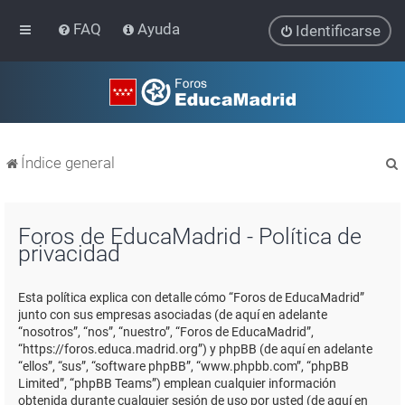
FAQ
Ayuda
Identificarse
Índice general
Foros de EducaMadrid - Política de
privacidad
r
Esta política explica con detalle cómo “Foros de EducaMadrid”
junto con sus empresas asociadas (de aquí en adelante
“nosotros”, “nos”, “nuestro”, “Foros de EducaMadrid”,
“https://foros.educa.madrid.org”) y phpBB (de aquí en adelante
“ellos”, “sus”, “software phpBB”, “www.phpbb.com”, “phpBB
Limited”, “phpBB Teams”) emplean cualquier información
obtenida durante cualquier sesión de uso por usted (de aquí en