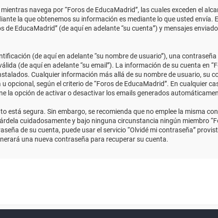
ientras navega por “Foros de EducaMadrid”, las cuales exceden el alcan
ante la que obtenemos su información es mediante lo que usted envía. E
ros de EducaMadrid” (de aquí en adelante “su cuenta”) y mensajes enviado
ficación (de aquí en adelante “su nombre de usuario”), una contraseña p
válida (de aquí en adelante “su email”). La información de su cuenta en “
instalados. Cualquier información más allá de su nombre de usuario, su co
 u opcional, según el criterio de “Foros de EducaMadrid”. En cualquier ca
ene la opción de activar o desactivar los emails generados automáticame
anto está segura. Sin embargo, se recomienda que no emplee la misma con
uárdela cuidadosamente y bajo ninguna circunstancia ningún miembro “Fo
aseña de su cuenta, puede usar el servicio “Olvidé mi contraseña” provist
enerará una nueva contraseña para recuperar su cuenta.