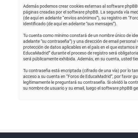
Además podemos crear cookies externas al software phpBB m
páginas creadas por el software phpBB. La segunda vía medi
(de aquí en adelante “envíos anónimos”), su registro en “Fo
identificado (de aquí en adelante “sus mensajes”).
Tu cuenta como mínimo constará de un nombre único de identi
adelante “su contraseña”) y una dirección de email personal 
protección de datos aplicables en el país en el que estamos 
EducaMadrid” durante el proceso de registro será obligatoria
será públicamente exhibida. Además, en su cuenta, usted ti
Tu contraseña está encriptada (cifrado de una vía) por lo t
acceso a su cuenta en “Foros de EducaMadrid”, por favor g
legítimamente le preguntará su contraseña. Si olvidó la contr
su nombre de usuario y su email, luego el software phpBB g
Powered by
phpBB
™