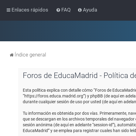
Enlaces rápidos
FAQ
Ayuda
Índice general
Foros de EducaMadrid - Política d
Esta política explica con detalle cómo “Foros de EducaMadri
“https://foros.educa.madrid.org”) y phpBB (de aquí en adel
durante cualquier sesión de uso por usted (de aquí en adelan
Tu información es obtenida por dos vías. Primeramente, nav
que se descargan en los archivos temporales del navegador de
sesión anónima (de aquí en adelante “session-id”), automát
EducaMadrid” y se emplea para registrar cuales han sido leíd