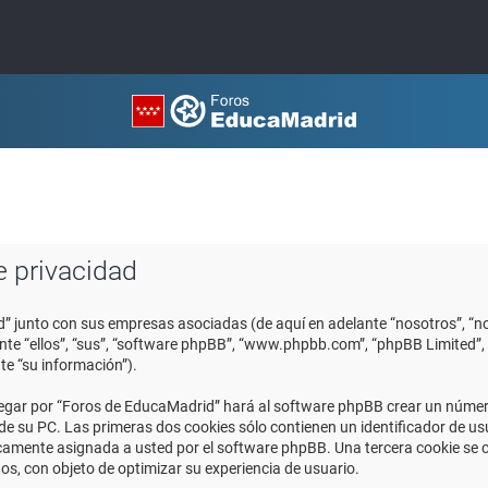
e privacidad
d” junto con sus empresas asociadas (de aquí en adelante “nosotros”, “no
ante “ellos”, “sus”, “software phpBB”, “www.phpbb.com”, “phpBB Limited
te “su información”).
egar por “Foros de EducaMadrid” hará al software phpBB crear un número
 su PC. Las primeras dos cookies sólo contienen un identificador de usuar
icamente asignada a usted por el software phpBB. Una tercera cookie se
os, con objeto de optimizar su experiencia de usuario.