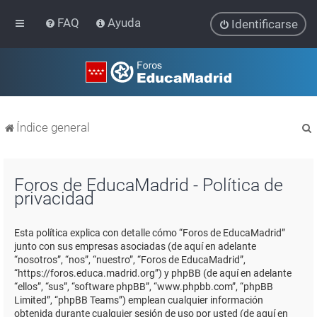
FAQ
Ayuda
Identificarse
Índice general
Foros de EducaMadrid - Política de
privacidad
r
Esta política explica con detalle cómo “Foros de EducaMadrid”
junto con sus empresas asociadas (de aquí en adelante
“nosotros”, “nos”, “nuestro”, “Foros de EducaMadrid”,
“https://foros.educa.madrid.org”) y phpBB (de aquí en adelante
“ellos”, “sus”, “software phpBB”, “www.phpbb.com”, “phpBB
Limited”, “phpBB Teams”) emplean cualquier información
obtenida durante cualquier sesión de uso por usted (de aquí en