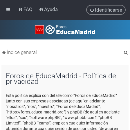
FAQ
Ayuda
Identificarse
Índice general
Foros de EducaMadrid - Política de
privacidad
r
Esta política explica con detalle cómo “Foros de EducaMadrid”
junto con sus empresas asociadas (de aquí en adelante
“nosotros”, “nos”, “nuestro”, “Foros de EducaMadrid”,
“https://foros.educa.madrid.org”) y phpBB (de aquí en adelante
“ellos”, “sus”, “software phpBB”, “www.phpbb.com”, “phpBB
Limited”, “phpBB Teams”) emplean cualquier información
obtenida durante cualquier sesión de uso por usted (de aquí en