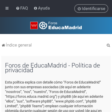
FAQ
Ayuda
Identificarse
Índice general
Foros de EducaMadrid - Política de
privacidad
r
Esta política explica con detalle cómo “Foros de EducaMadrid”
junto con sus empresas asociadas (de aquí en adelante
“nosotros”, “nos”, “nuestro”, “Foros de EducaMadrid”,
“https://foros.educa.madrid.org”) y phpBB (de aquí en adelante
“ellos”, “sus”, “software phpBB”, “www.phpbb.com”, “phpBB
Limited”, “phpBB Teams”) emplean cualquier información
obtenida durante cualquier sesión de uso por usted (de aquí en