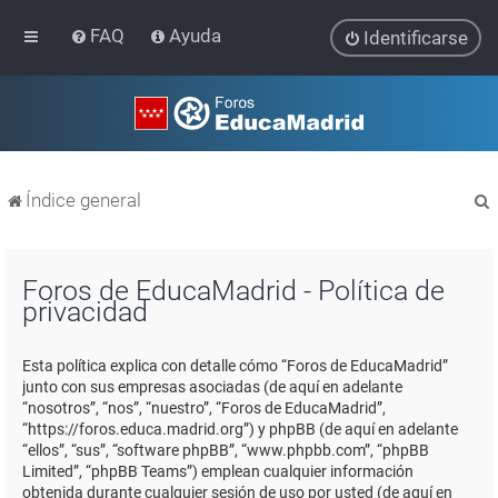
FAQ
Ayuda
Identificarse
Índice general
Foros de EducaMadrid - Política de
privacidad
r
Esta política explica con detalle cómo “Foros de EducaMadrid”
junto con sus empresas asociadas (de aquí en adelante
“nosotros”, “nos”, “nuestro”, “Foros de EducaMadrid”,
“https://foros.educa.madrid.org”) y phpBB (de aquí en adelante
“ellos”, “sus”, “software phpBB”, “www.phpbb.com”, “phpBB
Limited”, “phpBB Teams”) emplean cualquier información
obtenida durante cualquier sesión de uso por usted (de aquí en