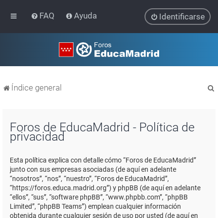
FAQ
Ayuda
Identificarse
Índice general
Foros de EducaMadrid - Política de
privacidad
r
Esta política explica con detalle cómo “Foros de EducaMadrid”
junto con sus empresas asociadas (de aquí en adelante
“nosotros”, “nos”, “nuestro”, “Foros de EducaMadrid”,
“https://foros.educa.madrid.org”) y phpBB (de aquí en adelante
“ellos”, “sus”, “software phpBB”, “www.phpbb.com”, “phpBB
Limited”, “phpBB Teams”) emplean cualquier información
obtenida durante cualquier sesión de uso por usted (de aquí en