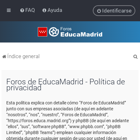
FAQ
Ayuda
Identificarse
Índice general
Foros de EducaMadrid - Política de
privacidad
r
Esta política explica con detalle cómo “Foros de EducaMadrid”
junto con sus empresas asociadas (de aquí en adelante
“nosotros”, “nos”, “nuestro”, “Foros de EducaMadrid”,
“https://foros.educa.madrid.org”) y phpBB (de aquí en adelante
“ellos”, “sus”, “software phpBB”, “www.phpbb.com”, “phpBB
Limited”, “phpBB Teams”) emplean cualquier información
obtenida durante cualquier sesión de uso por usted (de aquí en