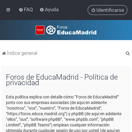
FAQ
Ayuda
Identificarse
Índice general
Foros de EducaMadrid - Política de
privacidad
r
Esta política explica con detalle cómo “Foros de EducaMadrid”
junto con sus empresas asociadas (de aquí en adelante
“nosotros”, “nos”, “nuestro”, “Foros de EducaMadrid”,
“https://foros.educa.madrid.org”) y phpBB (de aquí en adelante
“ellos”, “sus”, “software phpBB”, “www.phpbb.com”, “phpBB
Limited”, “phpBB Teams”) emplean cualquier información
obtenida durante cualquier sesión de uso por usted (de aquí en