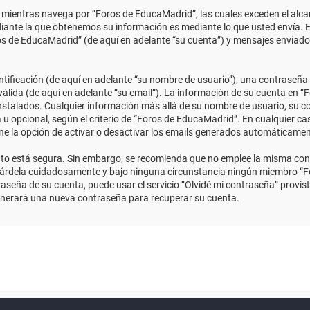
ientras navega por “Foros de EducaMadrid”, las cuales exceden el alcan
ante la que obtenemos su información es mediante lo que usted envía. E
ros de EducaMadrid” (de aquí en adelante “su cuenta”) y mensajes enviado
ficación (de aquí en adelante “su nombre de usuario”), una contraseña p
válida (de aquí en adelante “su email”). La información de su cuenta en “
instalados. Cualquier información más allá de su nombre de usuario, su co
 u opcional, según el criterio de “Foros de EducaMadrid”. En cualquier ca
ene la opción de activar o desactivar los emails generados automáticame
anto está segura. Sin embargo, se recomienda que no emplee la misma con
uárdela cuidadosamente y bajo ninguna circunstancia ningún miembro “Fo
aseña de su cuenta, puede usar el servicio “Olvidé mi contraseña” provist
enerará una nueva contraseña para recuperar su cuenta.