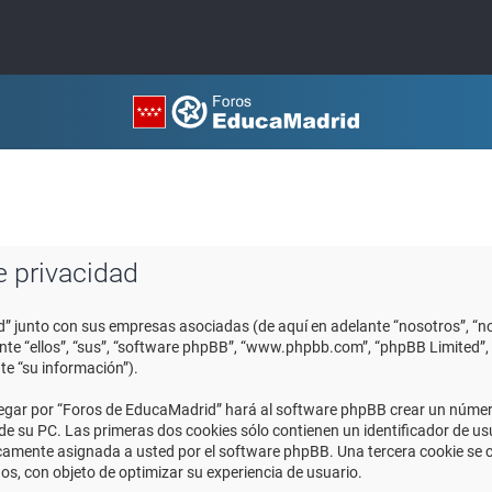
e privacidad
d” junto con sus empresas asociadas (de aquí en adelante “nosotros”, “no
ante “ellos”, “sus”, “software phpBB”, “www.phpbb.com”, “phpBB Limited
te “su información”).
egar por “Foros de EducaMadrid” hará al software phpBB crear un número
 su PC. Las primeras dos cookies sólo contienen un identificador de usuar
icamente asignada a usted por el software phpBB. Una tercera cookie se
os, con objeto de optimizar su experiencia de usuario.