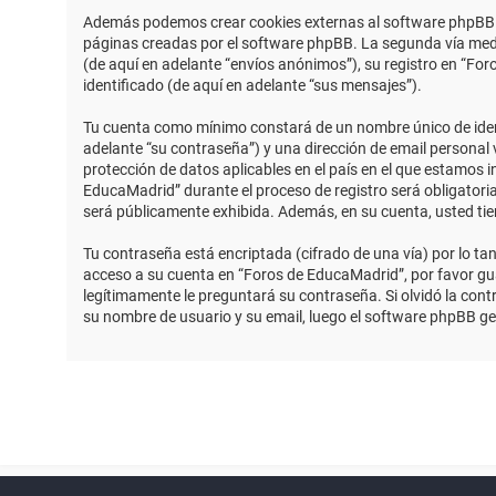
Además podemos crear cookies externas al software phpBB m
páginas creadas por el software phpBB. La segunda vía medi
(de aquí en adelante “envíos anónimos”), su registro en “Fo
identificado (de aquí en adelante “sus mensajes”).
Tu cuenta como mínimo constará de un nombre único de identi
adelante “su contraseña”) y una dirección de email personal 
protección de datos aplicables en el país en el que estamos 
EducaMadrid” durante el proceso de registro será obligatoria
será públicamente exhibida. Además, en su cuenta, usted ti
Tu contraseña está encriptada (cifrado de una vía) por lo t
acceso a su cuenta en “Foros de EducaMadrid”, por favor g
legítimamente le preguntará su contraseña. Si olvidó la contr
su nombre de usuario y su email, luego el software phpBB g
Powered by
phpBB
™