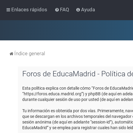
Enlaces rápidos
FAQ
Ayuda
Índice general
Foros de EducaMadrid - Política d
Esta política explica con detalle cómo “Foros de EducaMadri
“https://foros.educa.madrid.org”) y phpBB (de aquí en adel
durante cualquier sesión de uso por usted (de aquí en adelan
Tu información es obtenida por dos vías. Primeramente, nav
que se descargan en los archivos temporales del navegador de
sesión anónima (de aquí en adelante “session-id”), automát
EducaMadrid” y se emplea para registrar cuales han sido leíd