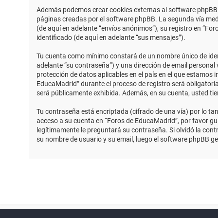
Además podemos crear cookies externas al software phpBB m
páginas creadas por el software phpBB. La segunda vía medi
(de aquí en adelante “envíos anónimos”), su registro en “Fo
identificado (de aquí en adelante “sus mensajes”).
Tu cuenta como mínimo constará de un nombre único de identi
adelante “su contraseña”) y una dirección de email personal 
protección de datos aplicables en el país en el que estamos 
EducaMadrid” durante el proceso de registro será obligatoria
será públicamente exhibida. Además, en su cuenta, usted ti
Tu contraseña está encriptada (cifrado de una vía) por lo t
acceso a su cuenta en “Foros de EducaMadrid”, por favor g
legítimamente le preguntará su contraseña. Si olvidó la contr
su nombre de usuario y su email, luego el software phpBB g
Powered by
phpBB
™