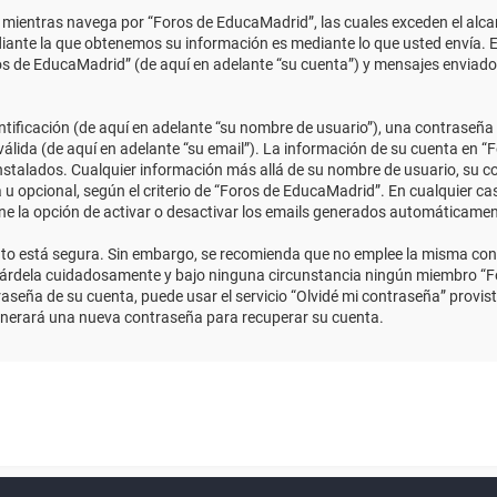
ientras navega por “Foros de EducaMadrid”, las cuales exceden el alcan
ante la que obtenemos su información es mediante lo que usted envía. E
ros de EducaMadrid” (de aquí en adelante “su cuenta”) y mensajes enviado
ficación (de aquí en adelante “su nombre de usuario”), una contraseña p
válida (de aquí en adelante “su email”). La información de su cuenta en “
instalados. Cualquier información más allá de su nombre de usuario, su co
 u opcional, según el criterio de “Foros de EducaMadrid”. En cualquier ca
ene la opción de activar o desactivar los emails generados automáticame
anto está segura. Sin embargo, se recomienda que no emplee la misma con
uárdela cuidadosamente y bajo ninguna circunstancia ningún miembro “Fo
aseña de su cuenta, puede usar el servicio “Olvidé mi contraseña” provist
enerará una nueva contraseña para recuperar su cuenta.