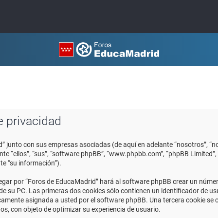
e privacidad
d” junto con sus empresas asociadas (de aquí en adelante “nosotros”, “no
ante “ellos”, “sus”, “software phpBB”, “www.phpbb.com”, “phpBB Limited
te “su información”).
egar por “Foros de EducaMadrid” hará al software phpBB crear un número
 su PC. Las primeras dos cookies sólo contienen un identificador de usuar
icamente asignada a usted por el software phpBB. Una tercera cookie se
os, con objeto de optimizar su experiencia de usuario.