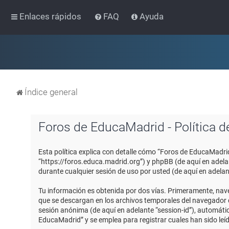
Enlaces rápidos
FAQ
Ayuda
Índice general
Foros de EducaMadrid - Política d
Esta política explica con detalle cómo “Foros de EducaMadri
“https://foros.educa.madrid.org”) y phpBB (de aquí en adel
durante cualquier sesión de uso por usted (de aquí en adelan
Tu información es obtenida por dos vías. Primeramente, nav
que se descargan en los archivos temporales del navegador de
sesión anónima (de aquí en adelante “session-id”), automát
EducaMadrid” y se emplea para registrar cuales han sido leíd