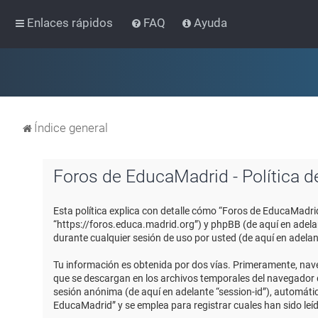
Enlaces rápidos
FAQ
Ayuda
Índice general
Foros de EducaMadrid - Política d
Esta política explica con detalle cómo “Foros de EducaMadri
“https://foros.educa.madrid.org”) y phpBB (de aquí en adel
durante cualquier sesión de uso por usted (de aquí en adelan
Tu información es obtenida por dos vías. Primeramente, nav
que se descargan en los archivos temporales del navegador de
sesión anónima (de aquí en adelante “session-id”), automát
EducaMadrid” y se emplea para registrar cuales han sido leíd