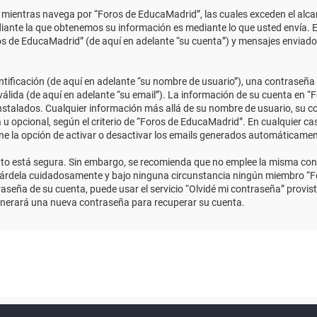
ientras navega por “Foros de EducaMadrid”, las cuales exceden el alcan
ante la que obtenemos su información es mediante lo que usted envía. E
ros de EducaMadrid” (de aquí en adelante “su cuenta”) y mensajes enviado
ficación (de aquí en adelante “su nombre de usuario”), una contraseña p
válida (de aquí en adelante “su email”). La información de su cuenta en “
instalados. Cualquier información más allá de su nombre de usuario, su co
 u opcional, según el criterio de “Foros de EducaMadrid”. En cualquier ca
ene la opción de activar o desactivar los emails generados automáticame
anto está segura. Sin embargo, se recomienda que no emplee la misma con
uárdela cuidadosamente y bajo ninguna circunstancia ningún miembro “Fo
aseña de su cuenta, puede usar el servicio “Olvidé mi contraseña” provist
enerará una nueva contraseña para recuperar su cuenta.