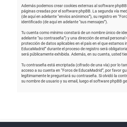
Además podemos crear cookies externas al software phpBB m
páginas creadas por el software phpBB. La segunda vía medi
(de aquí en adelante “envíos anónimos”), su registro en “Fo
identificado (de aquí en adelante “sus mensajes”).
Tu cuenta como mínimo constará de un nombre único de identi
adelante “su contraseña”) y una dirección de email personal 
protección de datos aplicables en el país en el que estamos 
EducaMadrid” durante el proceso de registro será obligatoria
será públicamente exhibida. Además, en su cuenta, usted ti
Tu contraseña está encriptada (cifrado de una vía) por lo t
acceso a su cuenta en “Foros de EducaMadrid”, por favor g
legítimamente le preguntará su contraseña. Si olvidó la contr
su nombre de usuario y su email, luego el software phpBB g
Powered by
phpBB
™