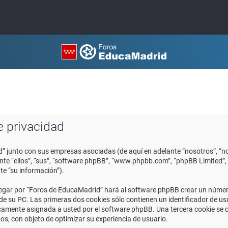
e privacidad
d” junto con sus empresas asociadas (de aquí en adelante “nosotros”, “no
ante “ellos”, “sus”, “software phpBB”, “www.phpbb.com”, “phpBB Limited
te “su información”).
egar por “Foros de EducaMadrid” hará al software phpBB crear un número
 su PC. Las primeras dos cookies sólo contienen un identificador de usuar
icamente asignada a usted por el software phpBB. Una tercera cookie se
os, con objeto de optimizar su experiencia de usuario.