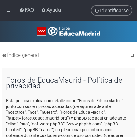
FAQ
Ayuda
Identificarse
Índice general
Foros de EducaMadrid - Política de
privacidad
r
Esta política explica con detalle cómo “Foros de EducaMadrid”
junto con sus empresas asociadas (de aquí en adelante
“nosotros”, “nos”, “nuestro”, “Foros de EducaMadrid”,
“https://foros.educa.madrid.org”) y phpBB (de aquí en adelante
“ellos”, “sus”, “software phpBB”, “www.phpbb.com”, “phpBB
Limited”, “phpBB Teams”) emplean cualquier información
obtenida durante cualquier sesión de uso por usted (de aquí en