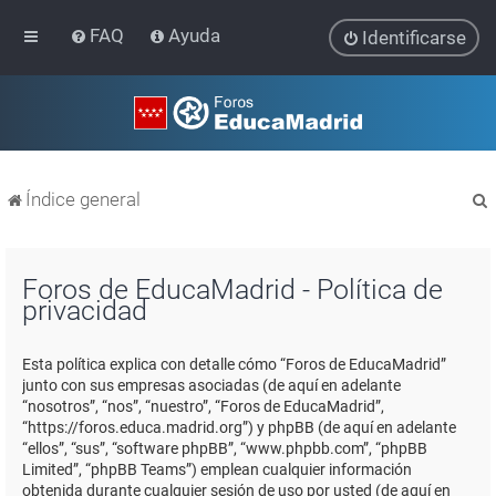
FAQ
Ayuda
Identificarse
Índice general
Foros de EducaMadrid - Política de
privacidad
r
Esta política explica con detalle cómo “Foros de EducaMadrid”
junto con sus empresas asociadas (de aquí en adelante
“nosotros”, “nos”, “nuestro”, “Foros de EducaMadrid”,
“https://foros.educa.madrid.org”) y phpBB (de aquí en adelante
“ellos”, “sus”, “software phpBB”, “www.phpbb.com”, “phpBB
Limited”, “phpBB Teams”) emplean cualquier información
obtenida durante cualquier sesión de uso por usted (de aquí en