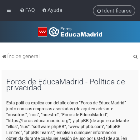
FAQ
Ayuda
Identificarse
Índice general
Foros de EducaMadrid - Política de
privacidad
r
Esta política explica con detalle cómo “Foros de EducaMadrid”
junto con sus empresas asociadas (de aquí en adelante
“nosotros”, “nos”, “nuestro”, “Foros de EducaMadrid”,
“https://foros.educa.madrid.org”) y phpBB (de aquí en adelante
“ellos”, “sus”, “software phpBB”, “www.phpbb.com”, “phpBB
Limited”, “phpBB Teams”) emplean cualquier información
obtenida durante cualquier sesión de uso por usted (de aquí en