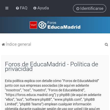
FAQ
Ayuda
Identificarse
Índice general
Foros de EducaMadrid - Política de
privacidad
r
Esta política explica con detalle cómo “Foros de EducaMadrid”
junto con sus empresas asociadas (de aquí en adelante
“nosotros”, “nos”, “nuestro”, “Foros de EducaMadrid”,
“https://foros.educa.madrid.org”) y phpBB (de aquí en adelante
“ellos”, “sus”, “software phpBB”, “www.phpbb.com”, “phpBB
Limited”, “phpBB Teams”) emplean cualquier información
obtenida durante cualquier sesión de uso por usted (de aquí en