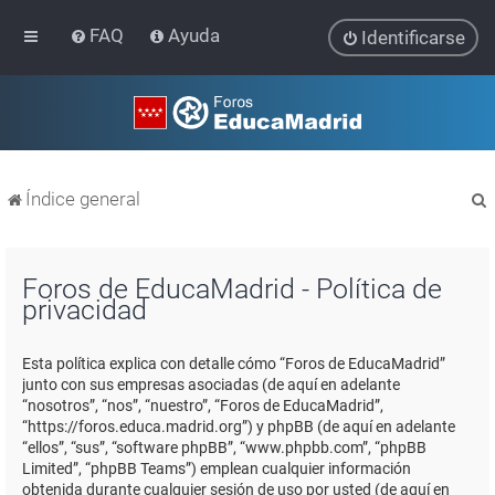
FAQ
Ayuda
Identificarse
Índice general
Foros de EducaMadrid - Política de
privacidad
r
Esta política explica con detalle cómo “Foros de EducaMadrid”
junto con sus empresas asociadas (de aquí en adelante
“nosotros”, “nos”, “nuestro”, “Foros de EducaMadrid”,
“https://foros.educa.madrid.org”) y phpBB (de aquí en adelante
“ellos”, “sus”, “software phpBB”, “www.phpbb.com”, “phpBB
Limited”, “phpBB Teams”) emplean cualquier información
obtenida durante cualquier sesión de uso por usted (de aquí en