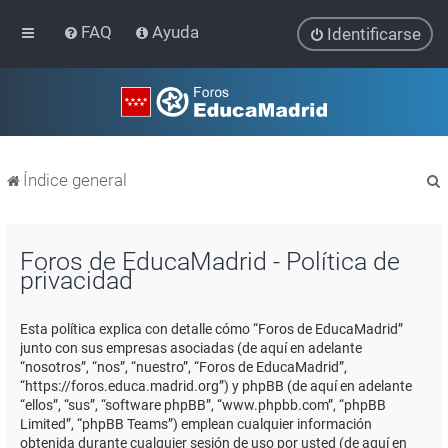
FAQ
Ayuda
Identificarse
Índice general
Foros de EducaMadrid - Política de
privacidad
r
Esta política explica con detalle cómo “Foros de EducaMadrid”
junto con sus empresas asociadas (de aquí en adelante
“nosotros”, “nos”, “nuestro”, “Foros de EducaMadrid”,
“https://foros.educa.madrid.org”) y phpBB (de aquí en adelante
“ellos”, “sus”, “software phpBB”, “www.phpbb.com”, “phpBB
Limited”, “phpBB Teams”) emplean cualquier información
obtenida durante cualquier sesión de uso por usted (de aquí en