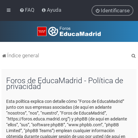
FAQ
Ayuda
Identificarse
Índice general
Foros de EducaMadrid - Política de
privacidad
r
Esta política explica con detalle cómo “Foros de EducaMadrid”
junto con sus empresas asociadas (de aquí en adelante
“nosotros”, “nos”, “nuestro”, “Foros de EducaMadrid”,
“https://foros.educa.madrid.org”) y phpBB (de aquí en adelante
“ellos”, “sus”, “software phpBB”, “www.phpbb.com”, “phpBB
Limited”, “phpBB Teams”) emplean cualquier información
obtenida durante cualquier sesión de uso por usted (de aquí en