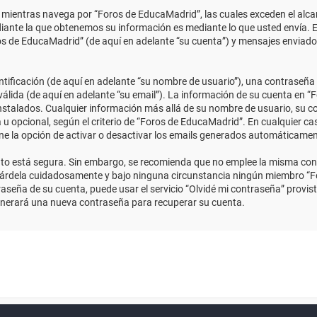
ientras navega por “Foros de EducaMadrid”, las cuales exceden el alcan
ante la que obtenemos su información es mediante lo que usted envía. E
ros de EducaMadrid” (de aquí en adelante “su cuenta”) y mensajes enviado
ficación (de aquí en adelante “su nombre de usuario”), una contraseña p
válida (de aquí en adelante “su email”). La información de su cuenta en “
instalados. Cualquier información más allá de su nombre de usuario, su co
 u opcional, según el criterio de “Foros de EducaMadrid”. En cualquier ca
ene la opción de activar o desactivar los emails generados automáticame
anto está segura. Sin embargo, se recomienda que no emplee la misma con
uárdela cuidadosamente y bajo ninguna circunstancia ningún miembro “Fo
aseña de su cuenta, puede usar el servicio “Olvidé mi contraseña” provist
enerará una nueva contraseña para recuperar su cuenta.