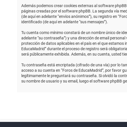
Además podemos crear cookies externas al software phpBB m
páginas creadas por el software phpBB. La segunda vía medi
(de aquí en adelante “envíos anónimos”), su registro en “Fo
identificado (de aquí en adelante “sus mensajes”).
Tu cuenta como mínimo constará de un nombre único de identi
adelante “su contraseña”) y una dirección de email personal 
protección de datos aplicables en el país en el que estamos 
EducaMadrid” durante el proceso de registro será obligatoria
será públicamente exhibida. Además, en su cuenta, usted ti
Tu contraseña está encriptada (cifrado de una vía) por lo t
acceso a su cuenta en “Foros de EducaMadrid”, por favor g
legítimamente le preguntará su contraseña. Si olvidó la contr
su nombre de usuario y su email, luego el software phpBB g
Powered by
phpBB
™