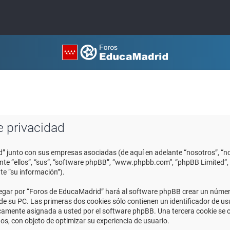
e privacidad
d” junto con sus empresas asociadas (de aquí en adelante “nosotros”, “no
ante “ellos”, “sus”, “software phpBB”, “www.phpbb.com”, “phpBB Limited
te “su información”).
egar por “Foros de EducaMadrid” hará al software phpBB crear un número
 su PC. Las primeras dos cookies sólo contienen un identificador de usuar
icamente asignada a usted por el software phpBB. Una tercera cookie se
os, con objeto de optimizar su experiencia de usuario.