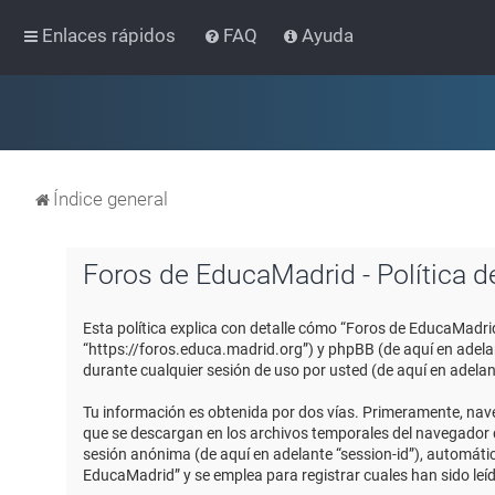
Enlaces rápidos
FAQ
Ayuda
Índice general
Foros de EducaMadrid - Política d
Esta política explica con detalle cómo “Foros de EducaMadri
“https://foros.educa.madrid.org”) y phpBB (de aquí en adel
durante cualquier sesión de uso por usted (de aquí en adelan
Tu información es obtenida por dos vías. Primeramente, nav
que se descargan en los archivos temporales del navegador de
sesión anónima (de aquí en adelante “session-id”), automát
EducaMadrid” y se emplea para registrar cuales han sido leíd