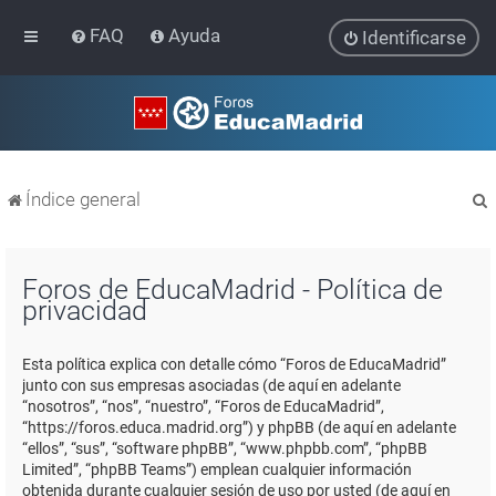
FAQ
Ayuda
Identificarse
Índice general
Foros de EducaMadrid - Política de
privacidad
r
Esta política explica con detalle cómo “Foros de EducaMadrid”
junto con sus empresas asociadas (de aquí en adelante
“nosotros”, “nos”, “nuestro”, “Foros de EducaMadrid”,
“https://foros.educa.madrid.org”) y phpBB (de aquí en adelante
“ellos”, “sus”, “software phpBB”, “www.phpbb.com”, “phpBB
Limited”, “phpBB Teams”) emplean cualquier información
obtenida durante cualquier sesión de uso por usted (de aquí en