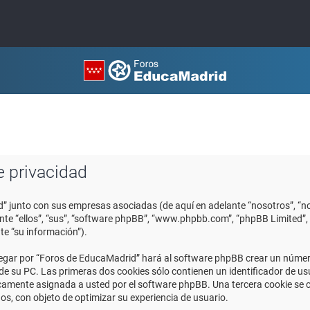
e privacidad
d” junto con sus empresas asociadas (de aquí en adelante “nosotros”, “no
ante “ellos”, “sus”, “software phpBB”, “www.phpbb.com”, “phpBB Limited
te “su información”).
egar por “Foros de EducaMadrid” hará al software phpBB crear un número
 su PC. Las primeras dos cookies sólo contienen un identificador de usuar
icamente asignada a usted por el software phpBB. Una tercera cookie se
os, con objeto de optimizar su experiencia de usuario.