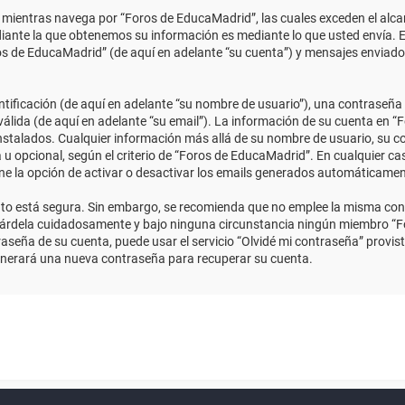
ientras navega por “Foros de EducaMadrid”, las cuales exceden el alcan
ante la que obtenemos su información es mediante lo que usted envía. E
ros de EducaMadrid” (de aquí en adelante “su cuenta”) y mensajes enviado
ficación (de aquí en adelante “su nombre de usuario”), una contraseña p
válida (de aquí en adelante “su email”). La información de su cuenta en “
instalados. Cualquier información más allá de su nombre de usuario, su co
 u opcional, según el criterio de “Foros de EducaMadrid”. En cualquier ca
ene la opción de activar o desactivar los emails generados automáticame
anto está segura. Sin embargo, se recomienda que no emplee la misma con
uárdela cuidadosamente y bajo ninguna circunstancia ningún miembro “Fo
aseña de su cuenta, puede usar el servicio “Olvidé mi contraseña” provist
enerará una nueva contraseña para recuperar su cuenta.