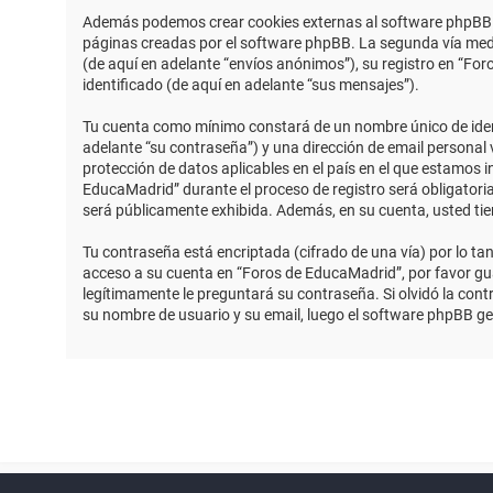
Además podemos crear cookies externas al software phpBB m
páginas creadas por el software phpBB. La segunda vía medi
(de aquí en adelante “envíos anónimos”), su registro en “Fo
identificado (de aquí en adelante “sus mensajes”).
Tu cuenta como mínimo constará de un nombre único de identi
adelante “su contraseña”) y una dirección de email personal 
protección de datos aplicables en el país en el que estamos 
EducaMadrid” durante el proceso de registro será obligatoria
será públicamente exhibida. Además, en su cuenta, usted ti
Tu contraseña está encriptada (cifrado de una vía) por lo t
acceso a su cuenta en “Foros de EducaMadrid”, por favor g
legítimamente le preguntará su contraseña. Si olvidó la contr
su nombre de usuario y su email, luego el software phpBB g
Powered by
phpBB
™