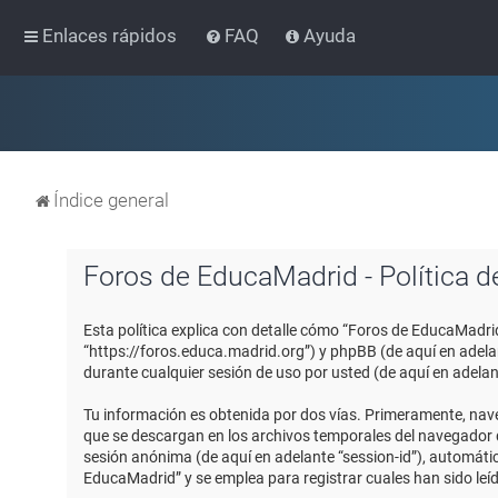
Enlaces rápidos
FAQ
Ayuda
Índice general
Foros de EducaMadrid - Política d
Esta política explica con detalle cómo “Foros de EducaMadri
“https://foros.educa.madrid.org”) y phpBB (de aquí en adel
durante cualquier sesión de uso por usted (de aquí en adelan
Tu información es obtenida por dos vías. Primeramente, nav
que se descargan en los archivos temporales del navegador de
sesión anónima (de aquí en adelante “session-id”), automát
EducaMadrid” y se emplea para registrar cuales han sido leíd