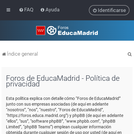
FAQ
Ayuda
Identificarse
Índice general
Foros de EducaMadrid - Política de
privacidad
r
Esta política explica con detalle cómo “Foros de EducaMadrid”
junto con sus empresas asociadas (de aquí en adelante
“nosotros”, “nos”, “nuestro”, “Foros de EducaMadrid”,
“https://foros.educa.madrid.org”) y phpBB (de aquí en adelante
“ellos”, “sus”, “software phpBB”, “www.phpbb.com”, “phpBB
Limited”, “phpBB Teams”) emplean cualquier información
obtenida durante cualquier sesión de uso por usted (de aquí en