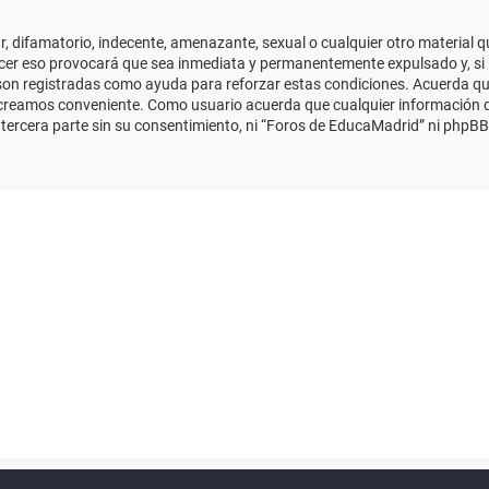
 difamatorio, indecente, amenazante, sexual o cualquier otro material que
cer eso provocará que sea inmediata y permanentemente expulsado y, si 
s son registradas como ayuda para reforzar estas condiciones. Acuerda qu
 creamos conveniente. Como usuario acuerda que cualquier información
ercera parte sin su consentimiento, ni “Foros de EducaMadrid” ni phpBB