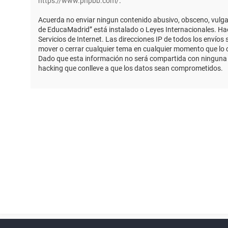
https://www.phpbb.com/
.
Acuerda no enviar ningun contenido abusivo, obsceno, vulgar,
de EducaMadrid” está instalado o Leyes Internacionales. Ha
Servicios de Internet. Las direcciones IP de todos los envío
mover o cerrar cualquier tema en cualquier momento que lo
Dado que esta información no será compartida con ninguna t
hacking que conlleve a que los datos sean comprometidos.
Powered by
phpBB
™