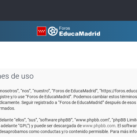
nes de uso
“nosotros”, “nos”, “nuestro”, “Foros de EducaMadrid”, “https://foros.edu
registre y/o use “Foros de EducaMadrid”. Podemos cambiar estos términos
ódicamente. Seguir registrado a “Foros de EducaMadrid” después de esos
ormados.
elante “ellos”, “sus”, “software phpBB”, “www.phpbb.com”, “phpBB Limite
n adelante “GPL”) y puede ser descargada de
www.phpbb.com
. El softwa
o desaprobamos como conductas y/o contenido permisible. Para más infor