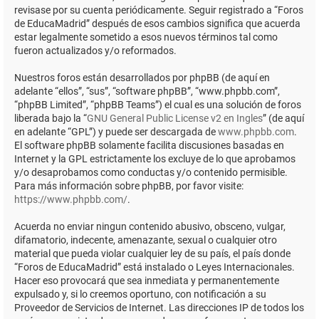
revisase por su cuenta periódicamente. Seguir registrado a “Foros
de EducaMadrid” después de esos cambios significa que acuerda
estar legalmente sometido a esos nuevos términos tal como
fueron actualizados y/o reformados.
Nuestros foros están desarrollados por phpBB (de aquí en
adelante “ellos”, “sus”, “software phpBB”, “www.phpbb.com”,
“phpBB Limited”, “phpBB Teams”) el cual es una solución de foros
liberada bajo la “
GNU General Public License v2 en Ingles
” (de aquí
en adelante “GPL”) y puede ser descargada de
www.phpbb.com
.
El software phpBB solamente facilita discusiones basadas en
Internet y la GPL estrictamente los excluye de lo que aprobamos
y/o desaprobamos como conductas y/o contenido permisible.
Para más información sobre phpBB, por favor visite:
https://www.phpbb.com/
.
Acuerda no enviar ningun contenido abusivo, obsceno, vulgar,
difamatorio, indecente, amenazante, sexual o cualquier otro
material que pueda violar cualquier ley de su país, el país donde
“Foros de EducaMadrid” está instalado o Leyes Internacionales.
Hacer eso provocará que sea inmediata y permanentemente
expulsado y, si lo creemos oportuno, con notificación a su
Proveedor de Servicios de Internet. Las direcciones IP de todos los