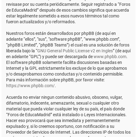
revisase por su cuenta periódicamente. Seguir registrado a “Foros
de EducaMadrid” después de esos cambios significa que acuerda
estar legalmente sometido a esos nuevos términos tal como
fueron actualizados y/o reformados.
Nuestros foros están desarrollados por phpBB (de aquí en
adelante “ellos”, “sus”, “software phpBB”, “www.phpbb.com”,
“phpBB Limited”, “phpBB Teams”) el cual es una solución de foros
liberada bajo la “
GNU General Public License v2 en Ingles
” (de aquí
en adelante “GPL”) y puede ser descargada de
www.phpbb.com
.
El software phpBB solamente facilita discusiones basadas en
Internet y la GPL estrictamente los excluye de lo que aprobamos
y/o desaprobamos como conductas y/o contenido permisible.
Para más información sobre phpBB, por favor visite:
https://www.phpbb.com/
.
Acuerda no enviar ningun contenido abusivo, obsceno, vulgar,
difamatorio, indecente, amenazante, sexual o cualquier otro
material que pueda violar cualquier ley de su país, el país donde
“Foros de EducaMadrid” está instalado o Leyes Internacionales.
Hacer eso provocará que sea inmediata y permanentemente
expulsado y, si lo creemos oportuno, con notificación a su
Proveedor de Servicios de Internet. Las direcciones IP de todos los