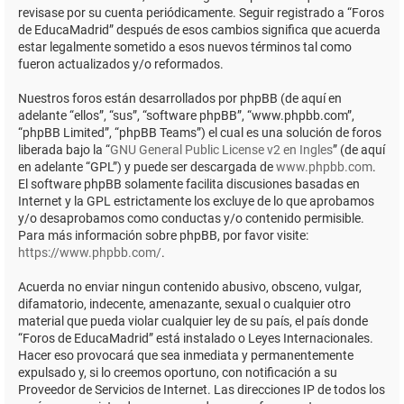
revisase por su cuenta periódicamente. Seguir registrado a “Foros
de EducaMadrid” después de esos cambios significa que acuerda
estar legalmente sometido a esos nuevos términos tal como
fueron actualizados y/o reformados.
Nuestros foros están desarrollados por phpBB (de aquí en
adelante “ellos”, “sus”, “software phpBB”, “www.phpbb.com”,
“phpBB Limited”, “phpBB Teams”) el cual es una solución de foros
liberada bajo la “
GNU General Public License v2 en Ingles
” (de aquí
en adelante “GPL”) y puede ser descargada de
www.phpbb.com
.
El software phpBB solamente facilita discusiones basadas en
Internet y la GPL estrictamente los excluye de lo que aprobamos
y/o desaprobamos como conductas y/o contenido permisible.
Para más información sobre phpBB, por favor visite:
https://www.phpbb.com/
.
Acuerda no enviar ningun contenido abusivo, obsceno, vulgar,
difamatorio, indecente, amenazante, sexual o cualquier otro
material que pueda violar cualquier ley de su país, el país donde
“Foros de EducaMadrid” está instalado o Leyes Internacionales.
Hacer eso provocará que sea inmediata y permanentemente
expulsado y, si lo creemos oportuno, con notificación a su
Proveedor de Servicios de Internet. Las direcciones IP de todos los