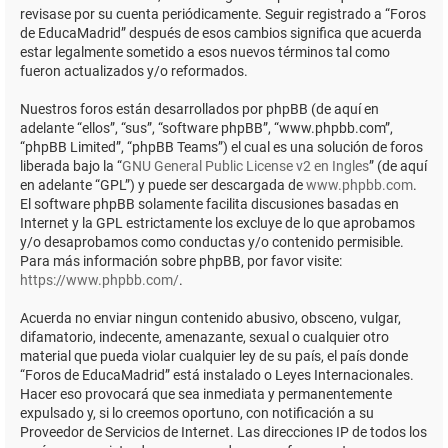
revisase por su cuenta periódicamente. Seguir registrado a “Foros
de EducaMadrid” después de esos cambios significa que acuerda
estar legalmente sometido a esos nuevos términos tal como
fueron actualizados y/o reformados.
Nuestros foros están desarrollados por phpBB (de aquí en
adelante “ellos”, “sus”, “software phpBB”, “www.phpbb.com”,
“phpBB Limited”, “phpBB Teams”) el cual es una solución de foros
liberada bajo la “
GNU General Public License v2 en Ingles
” (de aquí
en adelante “GPL”) y puede ser descargada de
www.phpbb.com
.
El software phpBB solamente facilita discusiones basadas en
Internet y la GPL estrictamente los excluye de lo que aprobamos
y/o desaprobamos como conductas y/o contenido permisible.
Para más información sobre phpBB, por favor visite:
https://www.phpbb.com/
.
Acuerda no enviar ningun contenido abusivo, obsceno, vulgar,
difamatorio, indecente, amenazante, sexual o cualquier otro
material que pueda violar cualquier ley de su país, el país donde
“Foros de EducaMadrid” está instalado o Leyes Internacionales.
Hacer eso provocará que sea inmediata y permanentemente
expulsado y, si lo creemos oportuno, con notificación a su
Proveedor de Servicios de Internet. Las direcciones IP de todos los