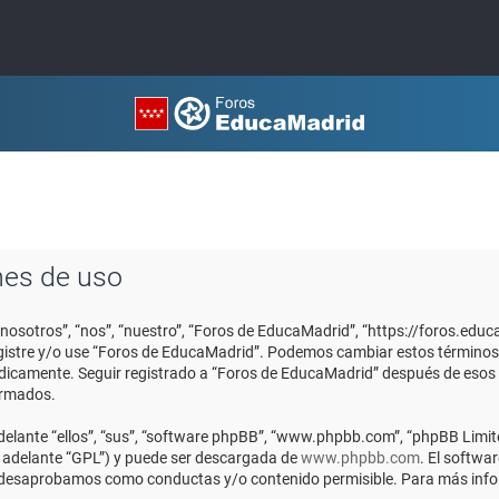
nes de uso
“nosotros”, “nos”, “nuestro”, “Foros de EducaMadrid”, “https://foros.edu
registre y/o use “Foros de EducaMadrid”. Podemos cambiar estos términos
ódicamente. Seguir registrado a “Foros de EducaMadrid” después de esos
ormados.
elante “ellos”, “sus”, “software phpBB”, “www.phpbb.com”, “phpBB Limite
n adelante “GPL”) y puede ser descargada de
www.phpbb.com
. El softwa
o desaprobamos como conductas y/o contenido permisible. Para más infor