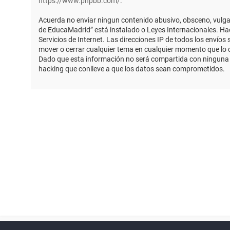
https://www.phpbb.com/
.
Acuerda no enviar ningun contenido abusivo, obsceno, vulgar,
de EducaMadrid” está instalado o Leyes Internacionales. Ha
Servicios de Internet. Las direcciones IP de todos los envío
mover o cerrar cualquier tema en cualquier momento que lo
Dado que esta información no será compartida con ninguna t
hacking que conlleve a que los datos sean comprometidos.
Powered by
phpBB
™