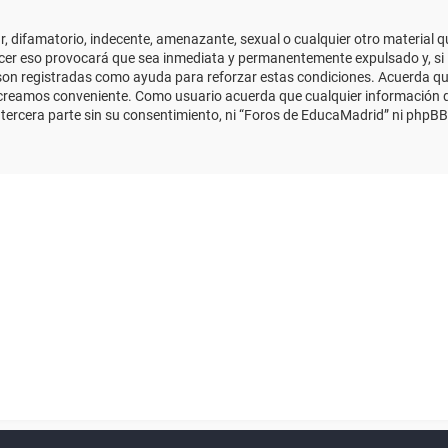
 difamatorio, indecente, amenazante, sexual o cualquier otro material que
cer eso provocará que sea inmediata y permanentemente expulsado y, si 
s son registradas como ayuda para reforzar estas condiciones. Acuerda qu
 creamos conveniente. Como usuario acuerda que cualquier información
ercera parte sin su consentimiento, ni “Foros de EducaMadrid” ni phpBB