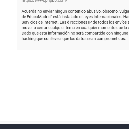
https://www.phpbb.com/
.
Acuerda no enviar ningun contenido abusivo, obsceno, vulgar,
de EducaMadrid” está instalado o Leyes Internacionales. Ha
Servicios de Internet. Las direcciones IP de todos los envío
mover o cerrar cualquier tema en cualquier momento que lo
Dado que esta información no será compartida con ninguna t
hacking que conlleve a que los datos sean comprometidos.
Powered by
phpBB
™