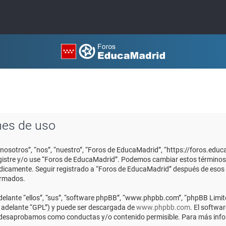
nes de uso
“nosotros”, “nos”, “nuestro”, “Foros de EducaMadrid”, “https://foros.edu
registre y/o use “Foros de EducaMadrid”. Podemos cambiar estos términos
ódicamente. Seguir registrado a “Foros de EducaMadrid” después de esos
ormados.
elante “ellos”, “sus”, “software phpBB”, “www.phpbb.com”, “phpBB Limite
n adelante “GPL”) y puede ser descargada de
www.phpbb.com
. El softwa
o desaprobamos como conductas y/o contenido permisible. Para más infor