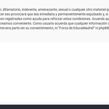
 difamatorio, indecente, amenazante, sexual o cualquier otro material que
cer eso provocará que sea inmediata y permanentemente expulsado y, si 
s son registradas como ayuda para reforzar estas condiciones. Acuerda qu
 creamos conveniente. Como usuario acuerda que cualquier información
ercera parte sin su consentimiento, ni “Foros de EducaMadrid” ni phpBB