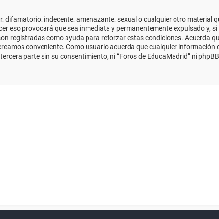
 difamatorio, indecente, amenazante, sexual o cualquier otro material que
cer eso provocará que sea inmediata y permanentemente expulsado y, si 
s son registradas como ayuda para reforzar estas condiciones. Acuerda qu
 creamos conveniente. Como usuario acuerda que cualquier información
ercera parte sin su consentimiento, ni “Foros de EducaMadrid” ni phpBB