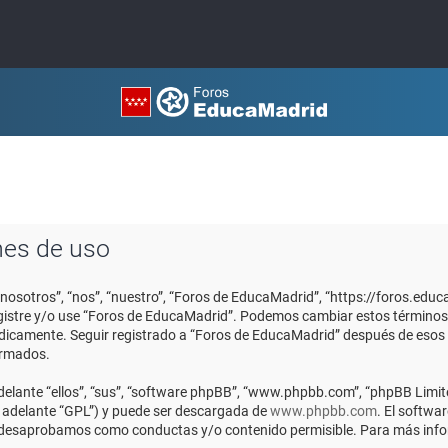
nes de uso
“nosotros”, “nos”, “nuestro”, “Foros de EducaMadrid”, “https://foros.edu
registre y/o use “Foros de EducaMadrid”. Podemos cambiar estos términos
ódicamente. Seguir registrado a “Foros de EducaMadrid” después de esos
ormados.
elante “ellos”, “sus”, “software phpBB”, “www.phpbb.com”, “phpBB Limite
n adelante “GPL”) y puede ser descargada de
www.phpbb.com
. El softwa
o desaprobamos como conductas y/o contenido permisible. Para más infor