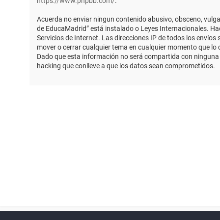
https://www.phpbb.com/
.
Acuerda no enviar ningun contenido abusivo, obsceno, vulgar,
de EducaMadrid” está instalado o Leyes Internacionales. Ha
Servicios de Internet. Las direcciones IP de todos los envío
mover o cerrar cualquier tema en cualquier momento que lo
Dado que esta información no será compartida con ninguna t
hacking que conlleve a que los datos sean comprometidos.
Powered by
phpBB
™