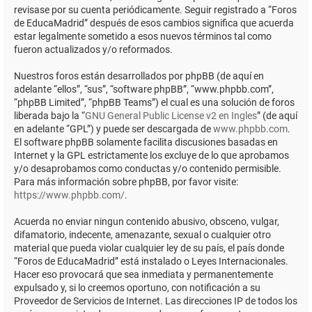
revisase por su cuenta periódicamente. Seguir registrado a “Foros
de EducaMadrid” después de esos cambios significa que acuerda
estar legalmente sometido a esos nuevos términos tal como
fueron actualizados y/o reformados.
Nuestros foros están desarrollados por phpBB (de aquí en
adelante “ellos”, “sus”, “software phpBB”, “www.phpbb.com”,
“phpBB Limited”, “phpBB Teams”) el cual es una solución de foros
liberada bajo la “
GNU General Public License v2 en Ingles
” (de aquí
en adelante “GPL”) y puede ser descargada de
www.phpbb.com
.
El software phpBB solamente facilita discusiones basadas en
Internet y la GPL estrictamente los excluye de lo que aprobamos
y/o desaprobamos como conductas y/o contenido permisible.
Para más información sobre phpBB, por favor visite:
https://www.phpbb.com/
.
Acuerda no enviar ningun contenido abusivo, obsceno, vulgar,
difamatorio, indecente, amenazante, sexual o cualquier otro
material que pueda violar cualquier ley de su país, el país donde
“Foros de EducaMadrid” está instalado o Leyes Internacionales.
Hacer eso provocará que sea inmediata y permanentemente
expulsado y, si lo creemos oportuno, con notificación a su
Proveedor de Servicios de Internet. Las direcciones IP de todos los