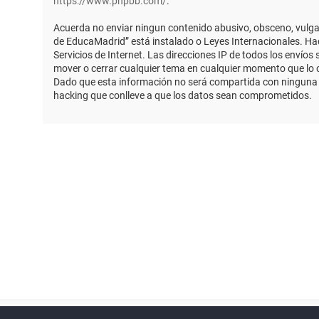
https://www.phpbb.com/
.
Acuerda no enviar ningun contenido abusivo, obsceno, vulgar,
de EducaMadrid” está instalado o Leyes Internacionales. Ha
Servicios de Internet. Las direcciones IP de todos los envío
mover o cerrar cualquier tema en cualquier momento que lo
Dado que esta información no será compartida con ninguna t
hacking que conlleve a que los datos sean comprometidos.
Powered by
phpBB
™