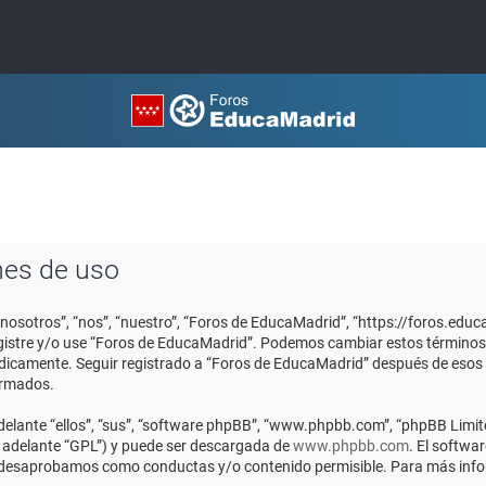
nes de uso
“nosotros”, “nos”, “nuestro”, “Foros de EducaMadrid”, “https://foros.edu
registre y/o use “Foros de EducaMadrid”. Podemos cambiar estos términos
ódicamente. Seguir registrado a “Foros de EducaMadrid” después de esos
ormados.
elante “ellos”, “sus”, “software phpBB”, “www.phpbb.com”, “phpBB Limite
n adelante “GPL”) y puede ser descargada de
www.phpbb.com
. El softwa
o desaprobamos como conductas y/o contenido permisible. Para más infor