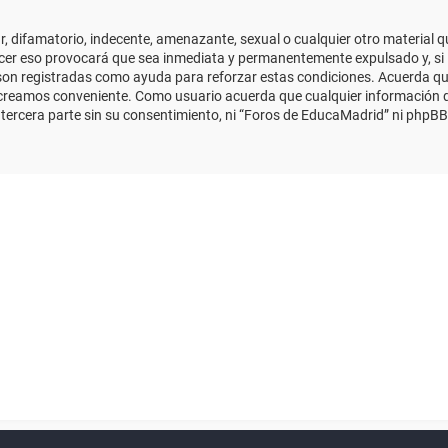
 difamatorio, indecente, amenazante, sexual o cualquier otro material que
cer eso provocará que sea inmediata y permanentemente expulsado y, si 
s son registradas como ayuda para reforzar estas condiciones. Acuerda qu
 creamos conveniente. Como usuario acuerda que cualquier información
ercera parte sin su consentimiento, ni “Foros de EducaMadrid” ni phpBB