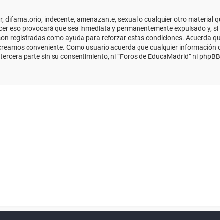
 difamatorio, indecente, amenazante, sexual o cualquier otro material que
cer eso provocará que sea inmediata y permanentemente expulsado y, si 
s son registradas como ayuda para reforzar estas condiciones. Acuerda qu
 creamos conveniente. Como usuario acuerda que cualquier información
ercera parte sin su consentimiento, ni “Foros de EducaMadrid” ni phpBB