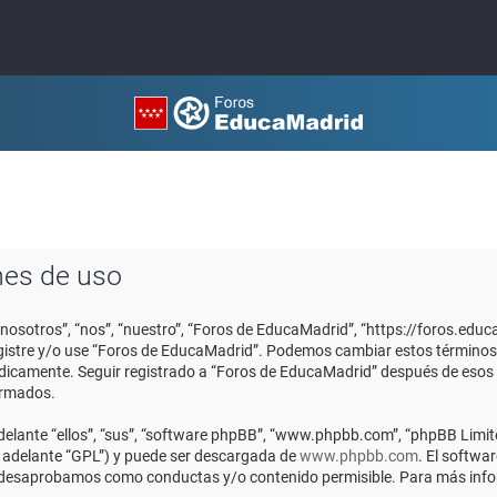
nes de uso
“nosotros”, “nos”, “nuestro”, “Foros de EducaMadrid”, “https://foros.edu
registre y/o use “Foros de EducaMadrid”. Podemos cambiar estos términos
ódicamente. Seguir registrado a “Foros de EducaMadrid” después de esos
ormados.
elante “ellos”, “sus”, “software phpBB”, “www.phpbb.com”, “phpBB Limite
n adelante “GPL”) y puede ser descargada de
www.phpbb.com
. El softwa
o desaprobamos como conductas y/o contenido permisible. Para más infor