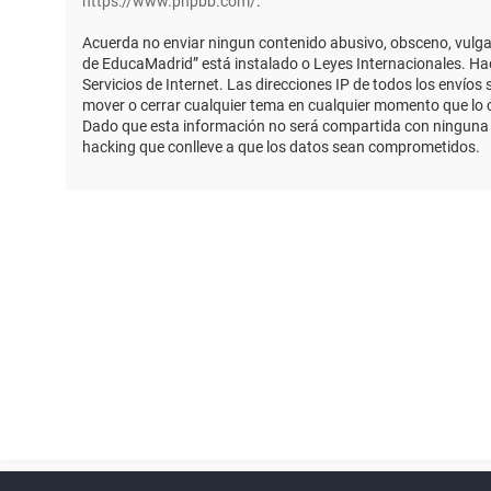
https://www.phpbb.com/
.
Acuerda no enviar ningun contenido abusivo, obsceno, vulgar,
de EducaMadrid” está instalado o Leyes Internacionales. Ha
Servicios de Internet. Las direcciones IP de todos los envío
mover o cerrar cualquier tema en cualquier momento que lo
Dado que esta información no será compartida con ninguna t
hacking que conlleve a que los datos sean comprometidos.
Powered by
phpBB
™