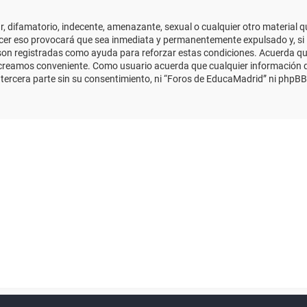
 difamatorio, indecente, amenazante, sexual o cualquier otro material que
cer eso provocará que sea inmediata y permanentemente expulsado y, si 
s son registradas como ayuda para reforzar estas condiciones. Acuerda qu
 creamos conveniente. Como usuario acuerda que cualquier información
ercera parte sin su consentimiento, ni “Foros de EducaMadrid” ni phpBB