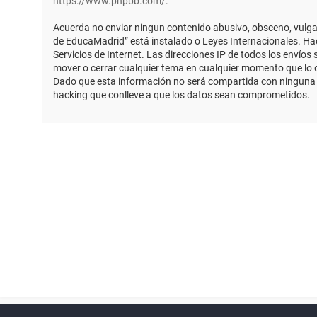
https://www.phpbb.com/
.
Acuerda no enviar ningun contenido abusivo, obsceno, vulgar,
de EducaMadrid” está instalado o Leyes Internacionales. Ha
Servicios de Internet. Las direcciones IP de todos los envío
mover o cerrar cualquier tema en cualquier momento que lo
Dado que esta información no será compartida con ninguna t
hacking que conlleve a que los datos sean comprometidos.
Powered by
phpBB
™