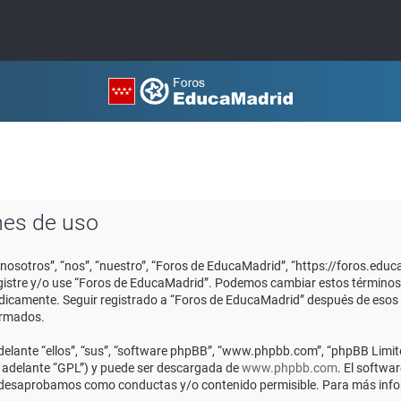
nes de uso
“nosotros”, “nos”, “nuestro”, “Foros de EducaMadrid”, “https://foros.edu
registre y/o use “Foros de EducaMadrid”. Podemos cambiar estos términos
ódicamente. Seguir registrado a “Foros de EducaMadrid” después de esos
ormados.
elante “ellos”, “sus”, “software phpBB”, “www.phpbb.com”, “phpBB Limite
n adelante “GPL”) y puede ser descargada de
www.phpbb.com
. El softwa
o desaprobamos como conductas y/o contenido permisible. Para más infor