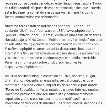
revisase por su cuenta periódicamente. Seguir registrado a “Foros
de EducaMadrid” después de esos cambios significa que acuerda
estar legalmente sometido a esos nuevos términos tal como
fueron actualizados y/o reformados.
Nuestros foros están desarrollados por phpBB (de aquí en
adelante “ellos”, “sus”, “software phpBB”, “www.phpbb.com”,
“phpBB Limited”, “phpBB Teams”) el cual es una solución de foros
liberada bajo la “
GNU General Public License v2 en Ingles
” (de aquí
en adelante “GPL”) y puede ser descargada de
www.phpbb.com
.
El software phpBB solamente facilita discusiones basadas en
Internet y la GPL estrictamente los excluye de lo que aprobamos
y/o desaprobamos como conductas y/o contenido permisible.
Para más información sobre phpBB, por favor visite:
https://www.phpbb.com/
.
Acuerda no enviar ningun contenido abusivo, obsceno, vulgar,
difamatorio, indecente, amenazante, sexual o cualquier otro
material que pueda violar cualquier ley de su país, el país donde
“Foros de EducaMadrid” está instalado o Leyes Internacionales.
Hacer eso provocará que sea inmediata y permanentemente
expulsado y, si lo creemos oportuno, con notificación a su
Proveedor de Servicios de Internet. Las direcciones IP de todos los