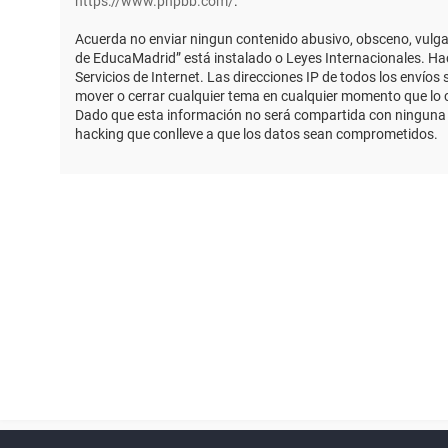
https://www.phpbb.com/
.
Acuerda no enviar ningun contenido abusivo, obsceno, vulgar,
de EducaMadrid” está instalado o Leyes Internacionales. Ha
Servicios de Internet. Las direcciones IP de todos los envío
mover o cerrar cualquier tema en cualquier momento que lo
Dado que esta información no será compartida con ninguna t
hacking que conlleve a que los datos sean comprometidos.
Powered by
phpBB
™