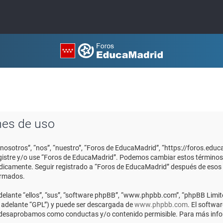
nes de uso
“nosotros”, “nos”, “nuestro”, “Foros de EducaMadrid”, “https://foros.edu
registre y/o use “Foros de EducaMadrid”. Podemos cambiar estos términos
ódicamente. Seguir registrado a “Foros de EducaMadrid” después de esos
ormados.
elante “ellos”, “sus”, “software phpBB”, “www.phpbb.com”, “phpBB Limite
n adelante “GPL”) y puede ser descargada de
www.phpbb.com
. El softwa
o desaprobamos como conductas y/o contenido permisible. Para más infor