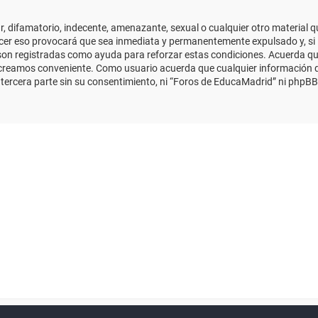
 difamatorio, indecente, amenazante, sexual o cualquier otro material que
cer eso provocará que sea inmediata y permanentemente expulsado y, si 
s son registradas como ayuda para reforzar estas condiciones. Acuerda qu
 creamos conveniente. Como usuario acuerda que cualquier información
ercera parte sin su consentimiento, ni “Foros de EducaMadrid” ni phpBB