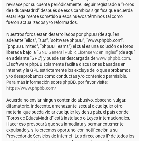
revisase por su cuenta periódicamente. Seguir registrado a “Foros
de EducaMadrid” después de esos cambios significa que acuerda
estar legalmente sometido a esos nuevos términos tal como
fueron actualizados y/o reformados.
Nuestros foros están desarrollados por phpBB (de aquí en
adelante “ellos”, “sus”, “software phpBB”, “www.phpbb.com”,
“phpBB Limited”, “phpBB Teams”) el cual es una solución de foros
liberada bajo la “
GNU General Public License v2 en Ingles
” (de aquí
en adelante “GPL”) y puede ser descargada de
www.phpbb.com
.
El software phpBB solamente facilita discusiones basadas en
Internet y la GPL estrictamente los excluye de lo que aprobamos
y/o desaprobamos como conductas y/o contenido permisible.
Para más información sobre phpBB, por favor visite:
https://www.phpbb.com/
.
Acuerda no enviar ningun contenido abusivo, obsceno, vulgar,
difamatorio, indecente, amenazante, sexual o cualquier otro
material que pueda violar cualquier ley de su país, el país donde
“Foros de EducaMadrid” está instalado o Leyes Internacionales.
Hacer eso provocará que sea inmediata y permanentemente
expulsado y, si lo creemos oportuno, con notificación a su
Proveedor de Servicios de Internet. Las direcciones IP de todos los