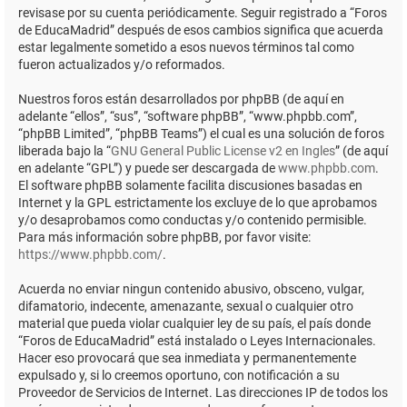
revisase por su cuenta periódicamente. Seguir registrado a “Foros
de EducaMadrid” después de esos cambios significa que acuerda
estar legalmente sometido a esos nuevos términos tal como
fueron actualizados y/o reformados.
Nuestros foros están desarrollados por phpBB (de aquí en
adelante “ellos”, “sus”, “software phpBB”, “www.phpbb.com”,
“phpBB Limited”, “phpBB Teams”) el cual es una solución de foros
liberada bajo la “
GNU General Public License v2 en Ingles
” (de aquí
en adelante “GPL”) y puede ser descargada de
www.phpbb.com
.
El software phpBB solamente facilita discusiones basadas en
Internet y la GPL estrictamente los excluye de lo que aprobamos
y/o desaprobamos como conductas y/o contenido permisible.
Para más información sobre phpBB, por favor visite:
https://www.phpbb.com/
.
Acuerda no enviar ningun contenido abusivo, obsceno, vulgar,
difamatorio, indecente, amenazante, sexual o cualquier otro
material que pueda violar cualquier ley de su país, el país donde
“Foros de EducaMadrid” está instalado o Leyes Internacionales.
Hacer eso provocará que sea inmediata y permanentemente
expulsado y, si lo creemos oportuno, con notificación a su
Proveedor de Servicios de Internet. Las direcciones IP de todos los