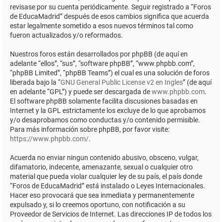
revisase por su cuenta periódicamente. Seguir registrado a “Foros
de EducaMadrid” después de esos cambios significa que acuerda
estar legalmente sometido a esos nuevos términos tal como
fueron actualizados y/o reformados.
Nuestros foros están desarrollados por phpBB (de aquí en
adelante “ellos”, “sus”, “software phpBB”, “www.phpbb.com”,
“phpBB Limited”, “phpBB Teams”) el cual es una solución de foros
liberada bajo la “
GNU General Public License v2 en Ingles
” (de aquí
en adelante “GPL”) y puede ser descargada de
www.phpbb.com
.
El software phpBB solamente facilita discusiones basadas en
Internet y la GPL estrictamente los excluye de lo que aprobamos
y/o desaprobamos como conductas y/o contenido permisible.
Para más información sobre phpBB, por favor visite:
https://www.phpbb.com/
.
Acuerda no enviar ningun contenido abusivo, obsceno, vulgar,
difamatorio, indecente, amenazante, sexual o cualquier otro
material que pueda violar cualquier ley de su país, el país donde
“Foros de EducaMadrid” está instalado o Leyes Internacionales.
Hacer eso provocará que sea inmediata y permanentemente
expulsado y, si lo creemos oportuno, con notificación a su
Proveedor de Servicios de Internet. Las direcciones IP de todos los