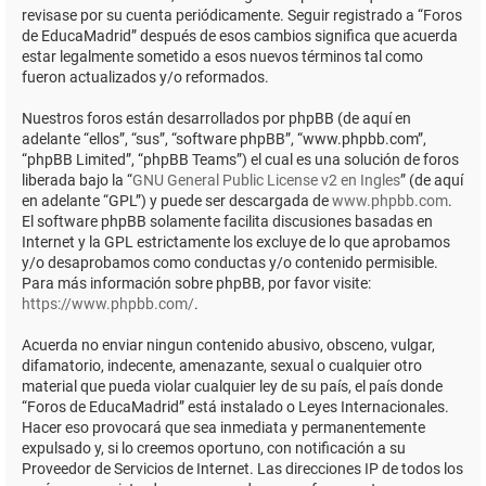
revisase por su cuenta periódicamente. Seguir registrado a “Foros
de EducaMadrid” después de esos cambios significa que acuerda
estar legalmente sometido a esos nuevos términos tal como
fueron actualizados y/o reformados.
Nuestros foros están desarrollados por phpBB (de aquí en
adelante “ellos”, “sus”, “software phpBB”, “www.phpbb.com”,
“phpBB Limited”, “phpBB Teams”) el cual es una solución de foros
liberada bajo la “
GNU General Public License v2 en Ingles
” (de aquí
en adelante “GPL”) y puede ser descargada de
www.phpbb.com
.
El software phpBB solamente facilita discusiones basadas en
Internet y la GPL estrictamente los excluye de lo que aprobamos
y/o desaprobamos como conductas y/o contenido permisible.
Para más información sobre phpBB, por favor visite:
https://www.phpbb.com/
.
Acuerda no enviar ningun contenido abusivo, obsceno, vulgar,
difamatorio, indecente, amenazante, sexual o cualquier otro
material que pueda violar cualquier ley de su país, el país donde
“Foros de EducaMadrid” está instalado o Leyes Internacionales.
Hacer eso provocará que sea inmediata y permanentemente
expulsado y, si lo creemos oportuno, con notificación a su
Proveedor de Servicios de Internet. Las direcciones IP de todos los