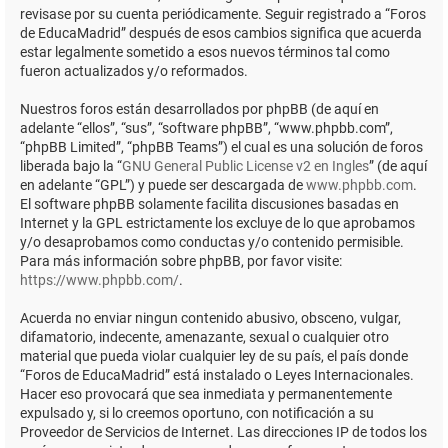
revisase por su cuenta periódicamente. Seguir registrado a “Foros
de EducaMadrid” después de esos cambios significa que acuerda
estar legalmente sometido a esos nuevos términos tal como
fueron actualizados y/o reformados.
Nuestros foros están desarrollados por phpBB (de aquí en
adelante “ellos”, “sus”, “software phpBB”, “www.phpbb.com”,
“phpBB Limited”, “phpBB Teams”) el cual es una solución de foros
liberada bajo la “
GNU General Public License v2 en Ingles
” (de aquí
en adelante “GPL”) y puede ser descargada de
www.phpbb.com
.
El software phpBB solamente facilita discusiones basadas en
Internet y la GPL estrictamente los excluye de lo que aprobamos
y/o desaprobamos como conductas y/o contenido permisible.
Para más información sobre phpBB, por favor visite:
https://www.phpbb.com/
.
Acuerda no enviar ningun contenido abusivo, obsceno, vulgar,
difamatorio, indecente, amenazante, sexual o cualquier otro
material que pueda violar cualquier ley de su país, el país donde
“Foros de EducaMadrid” está instalado o Leyes Internacionales.
Hacer eso provocará que sea inmediata y permanentemente
expulsado y, si lo creemos oportuno, con notificación a su
Proveedor de Servicios de Internet. Las direcciones IP de todos los